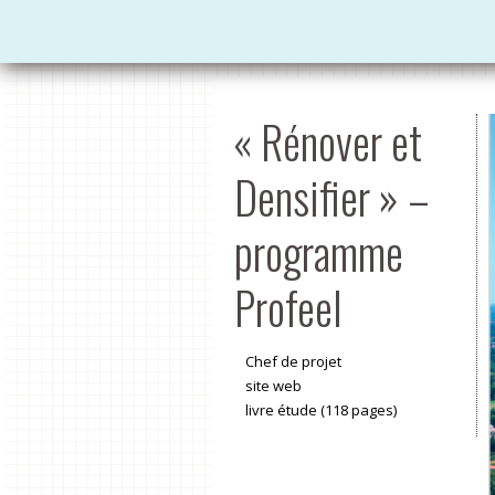
« Rénover et
Densifier » –
programme
Profeel
Chef de projet
site web
livre étude (118 pages)